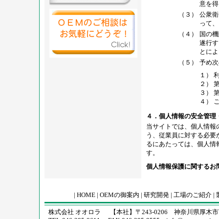
意を得
（３）
公衆衛
って、
（４）
国の機
遂行す
とによ
（５）
予め次
１） 
２） 
３） 
４） 
４．個人情報の安全管理
当サイトでは、個人情報
う、従業員に対する必要
るにあたっては、個人情
す。
個人情報保護に関する
|
HOME
|
OEMの御案内
|
研究開発
|
工場のご紹介
|
株式会社 オオロラ 【本社】〒243-0206 神奈川県厚木市下